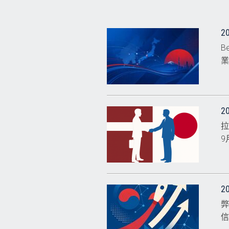
2
B
2
拉
9
2
弊
信